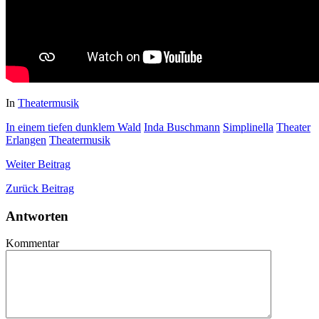
In
Theatermusik
In einem tiefen dunklem Wald
Inda Buschmann
Simplinella
Theater
Erlangen
Theatermusik
Weiter
Beitrag
Zurück
Beitrag
Antworten
Kommentar