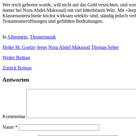
Wer reich geboren wurde, will nicht auf das Geld verzichten, und we
immer bei Nora Abdel-Maksoud) mit viel bitterbösem Witz. Mit »Jeeps
Klassenunterschiede höchst wirksam selektiv sind, ständig jedoch v
Testamentseröffnungen und gefühlten Bedrohungen.
In
Allgemein
,
Theatermusik
Heike M. Goetze
Jeeps
Nora Abdel Maksoud
Thomas Seher
Weiter
Beitrag
Zurück
Beitrag
Antworten
Kommentar
Name
*