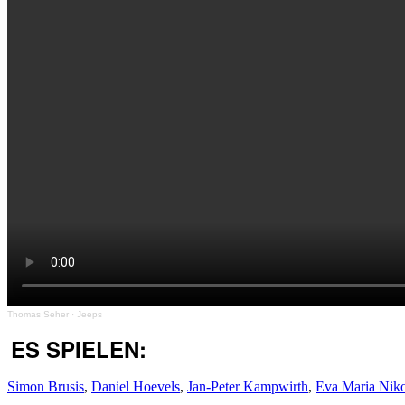
Thomas Seher
·
Jeeps
ES SPIELEN:
Simon Brusis
,
Daniel Hoevels
,
Jan-Peter Kampwirth
,
Eva Maria Niko