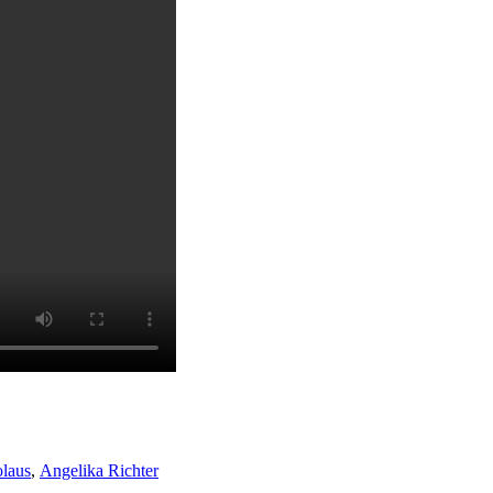
laus
,
Angelika Richter