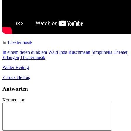
In
Theatermusik
In einem tiefen dunklem Wald
Inda Buschmann
Simplinella
Theater
Erlangen
Theatermusik
Weiter
Beitrag
Zurück
Beitrag
Antworten
Kommentar