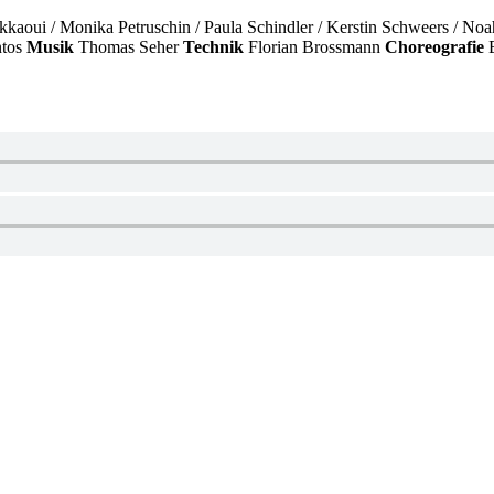
aoui / Monika Petruschin / Paula Schindler / Kerstin Schweers / No
ntos
Musik
Thomas Seher
Technik
Florian Brossmann
Choreografie