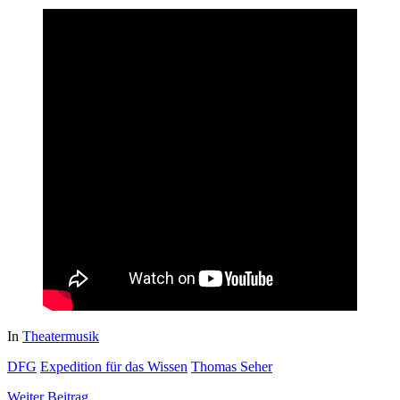
In
Theatermusik
DFG
Expedition für das Wissen
Thomas Seher
Weiter
Beitrag