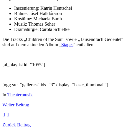
Inszenierung:
Katrin Hentschel
Bühne:
Jósef Halldórsson
Kostüme:
Michaela Barth
Musik:
Thomas Seher
Dramaturgie:
Carola Schiefke
Die Tracks „Children of the Sun“ sowie „Tausendfach Gedeutet“
sind auf dem aktuellen Album „
Stages
“ enthalten.
[ai_playlist id=“1055″]
[ngg src=“galleries“ ids=“3″ display=“basic_thumbnail“]
In
Theatermusik
Weiter
Beitrag
Zurück
Beitrag