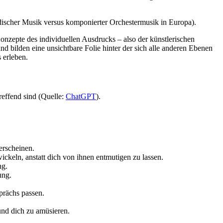
 indischer Musik versus komponierter Orchestermusik in Europa).
nzepte des individuellen Ausdrucks – also der künstlerischen
 bilden eine unsichtbare Folie hinter der sich alle anderen Ebenen
 erleben.
reffend sind (Quelle:
ChatGPT
).
erscheinen.
ickeln, anstatt dich von ihnen entmutigen zu lassen.
ng.
ung.
prächs passen.
und dich zu amüsieren.