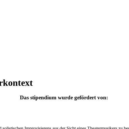
rkontext
Das stipendium wurde gefördert von:
d solistischen Improvisierens aus der Sicht eines Theatermusikers zu 