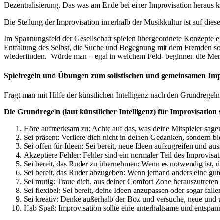
Dezentralisierung. Das was am Ende bei einer Improvisation heraus k
Die Stellung der Improvisation innerhalb der Musikkultur ist auf die
Im Spannungsfeld der Gesellschaft spielen übergeordnete Konzepte e
Entfaltung des Selbst, die Suche und Begegnung mit dem Fremden sowi
wiederfinden. Würde man – egal in welchem Feld- beginnen die Mer
Spielregeln und Übungen zum solistischen und gemeinsamen Imp
Fragt man mit Hilfe der künstlichen Intelligenz nach den Grundregeln 
Die Grundregeln (laut künstlicher Intelligenz) für Improvisation 
Höre aufmerksam zu: Achte auf das, was deine Mitspieler sagen
Sei präsent: Verliere dich nicht in deinen Gedanken, sondern b
Sei offen für Ideen: Sei bereit, neue Ideen aufzugreifen und a
Akzeptiere Fehler: Fehler sind ein normaler Teil des Improvisat
Sei bereit, das Ruder zu übernehmen: Wenn es notwendig ist, 
Sei bereit, das Ruder abzugeben: Wenn jemand anders eine gute
Sei mutig: Traue dich, aus deiner Comfort Zone herauszutrete
Sei flexibel: Sei bereit, deine Ideen anzupassen oder sogar fa
Sei kreativ: Denke außerhalb der Box und versuche, neue und
Hab Spaß: Improvisation sollte eine unterhaltsame und entspann