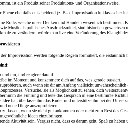
ommt, ist ein Produkt seiner Produktions- und Organisationsweise.
ser Ebene ebenfalls entscheidend (z. Bsp. Improvisation in klassischer
ine Rolle, welche unser Denken und Handeln wesentlich bestimmen. Ko
e Musik als politisches Ausdrucksmittel, sind historisch gewachsen und
kmale zu verändern, würde man live eine Veränderung des Klangbildes
rovisieren
der Improvisation werden folgende Regeln formuliert, die erstaunlich t
sind:
 und tun, und reagiere darauf.
leibe im Moment und konzentriere dich auf das, was gerade passiert.
uszuprobieren, auch wenn sie dir am Anfang vielleicht unwahrscheinlich 
ionprozesses. Versuche, sie als Möglichkeit zu sehen, dich weiterzuentw
übernimm die Führung und leite das Gespräch in eine bestimmte Richtu
 Idee hat, überlasse ihm das Ruder und unterstütze ihn bei der Umsetz
n und neue Dinge auszuprobieren.
llen zu lassen, wenn sie nicht gut ankommen oder nicht zum Rest des Ges
 ungewöhnliche Ideen einzubringen.
ende Aktivität sein. Vergiss nicht, dass es darum geht, Spaß zu haben 